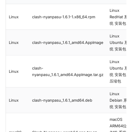
Linux
Linux
clash-nyanpasu-1.6.1-1.x86_64.rpm
RedHat 系
统 安装包
Linux
Linux
clash-nyanpasu_1.6.1_amd64.AppImage
Ubuntu 系
统 安装包
Linux
clash-
Ubuntu 系
Linux
nyanpasu_1.6.1_amd64.AppImage.tar.gz
统 安装包
压缩包
Linux
Linux
clash-nyanpasu_1.6.1_amd64.deb
Debian 系
统 安装包
macOS
ARM64位