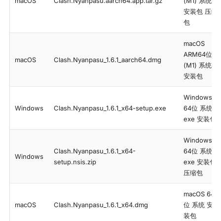
macOS
Clash.Nyanpasu.aarch64.app.tar.gz
(M1) 系统
安装包 压缩
包
macOS
ARM64位
macOS
Clash.Nyanpasu_1.6.1_aarch64.dmg
(M1) 系统
安装包
Windows
Windows
Clash.Nyanpasu_1.6.1_x64-setup.exe
64位 系统
exe 安装包
Windows
Clash.Nyanpasu_1.6.1_x64-
64位 系统
Windows
setup.nsis.zip
exe 安装包
压缩包
macOS 64
macOS
Clash.Nyanpasu_1.6.1_x64.dmg
位 系统 安
装包